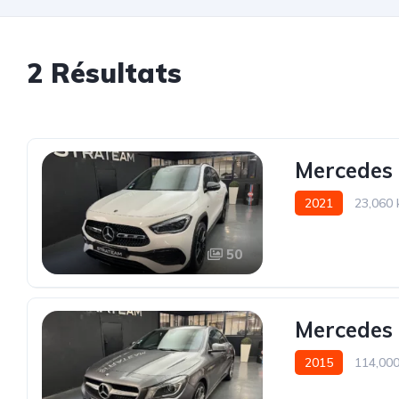
2
Résultats
Mercedes
2021
23,060
50
Mercedes 
2015
114,00