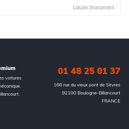
Calculer financement
remium
01 48 25 01 37
es voitures
166 rue du vieux pont de Sèvres

mécanique,
92100 Boulogne-Billancourt

llancourt.
FRANCE