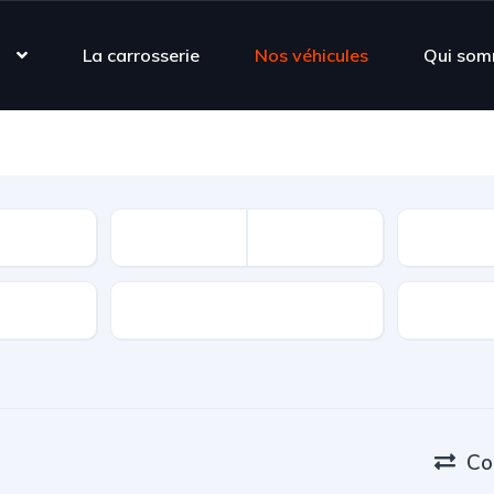
s
La carrosserie
Nos véhicules
Qui som
Carburant
Co