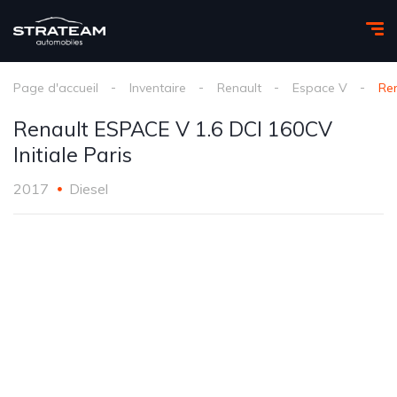
Page d'accueil
Inventaire
Renault
Espace V
Ren
Renault ESPACE V 1.6 DCI 160CV
Initiale Paris
2017
Diesel