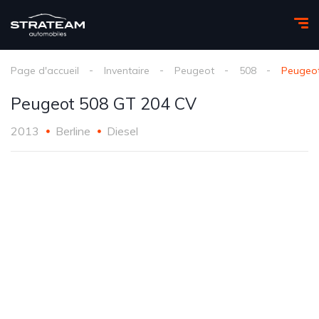
Page d'accueil
Inventaire
Peugeot
508
Peugeot
Peugeot 508 GT 204 CV
2013
Berline
Diesel