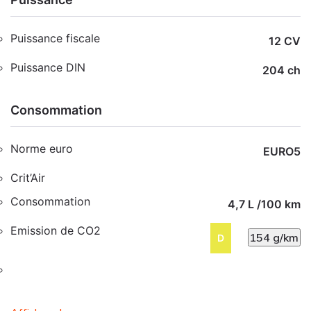
Puissance fiscale
12 CV
Puissance DIN
204 ch
Consommation
Norme euro
EURO5
Crit’Air
Consommation
4,7 L /100 km
Emission de CO2
154 g/km
D