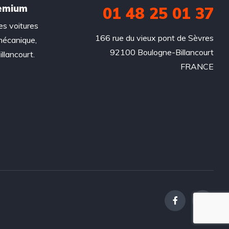
remium
01 48 25 01 37
es voitures
166 rue du vieux pont de Sèvres

mécanique,
92100 Boulogne-Billancourt

llancourt.
FRANCE