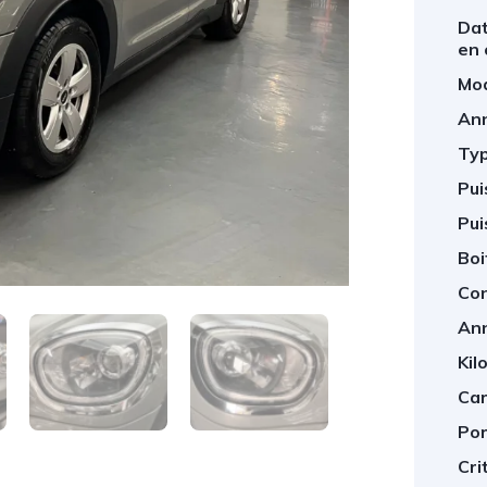
Dat
en 
Mod
An
Typ
Pui
Pui
Boi
Con
An
Kil
Car
Por
Crit