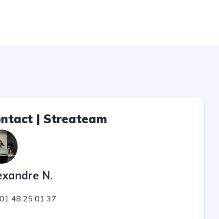
ntact | Streateam
exandre N.
1 48 25 01 37