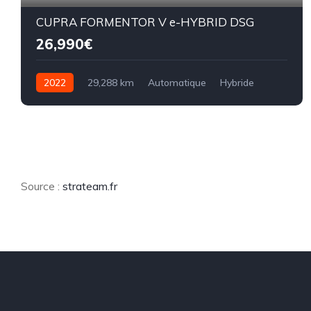
CUPRA FORMENTOR V e-HYBRID DSG
26,990€
2022
29,288 km
Automatique
Hybride
8CV
Source :
strateam.fr