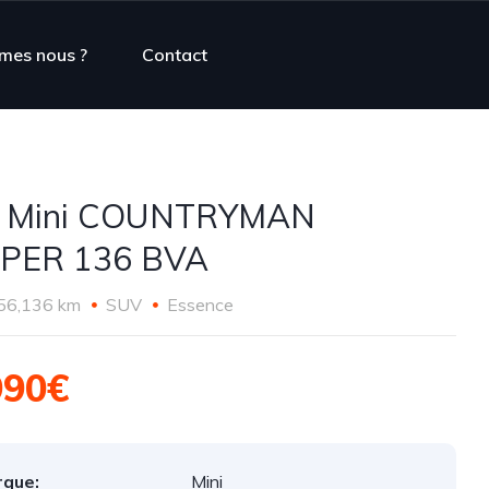
mes nous ?
Contact
I Mini COUNTRYMAN
PER 136 BVA
56,136 km
SUV
Essence
990€
que:
Mini