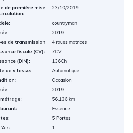
e de première mise
23/10/2019
circulation:
èle:
countryman
née:
2019
es de transmission:
4 roues motrices
ssance fiscale (CV):
7CV
ssance (DIN):
136Ch
te de vitesse:
Automatique
dition:
Occasion
née:
2019
ométrage:
56,136 km
burant:
Essence
tes:
5 Portes
'Air:
1