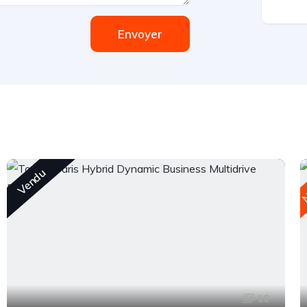
Envoyer
N
Vendu
10