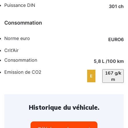
Puissance DIN
301 ch
Consommation
Norme euro
EURO6
Crit’Air
Consommation
5,8 L /100 km
Emission de CO2
167 g/k
E
m
Historique du véhicule.