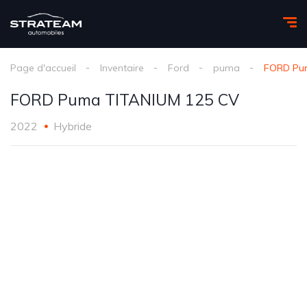
Page d'accueil
Inventaire
Ford
puma
FORD Pu
FORD Puma TITANIUM 125 CV
2022
Hybride