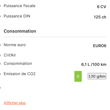
Puissance fiscale
6 CV
Puissance DIN
125 ch
Consommation
Norme euro
EURO6
Crit’Air
Consommation
6,1 L /100 km
Emission de CO2
130 g/km
C
Afficher plus