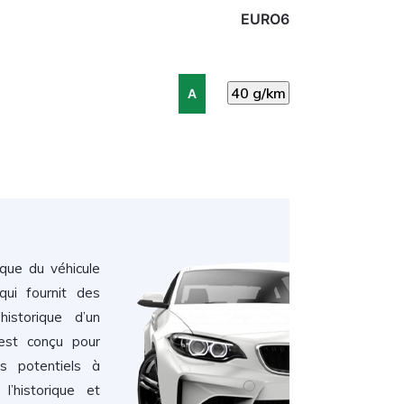
EURO6
40 g/km
A
ique du véhicule
ui fournit des
historique d’un
 est conçu pour
rs potentiels à
l’historique et