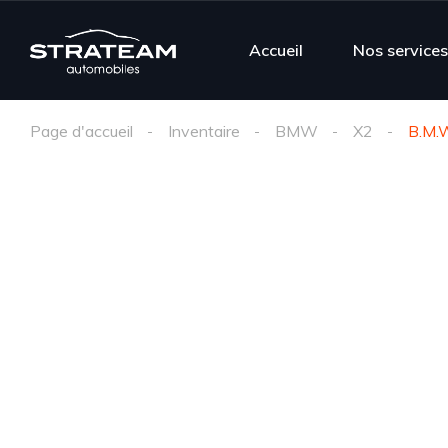
Accueil
Nos service
Page d'accueil
Inventaire
BMW
X2
B.M.W