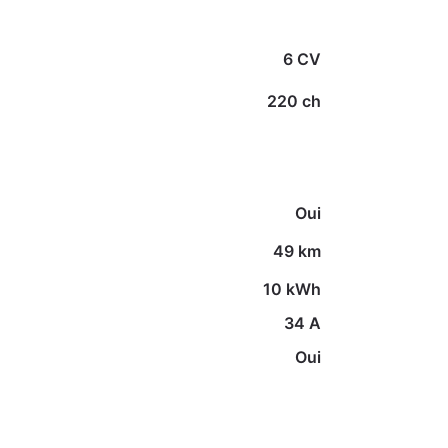
6 CV
220 ch
Oui
49 km
10 kWh
34 A
Oui