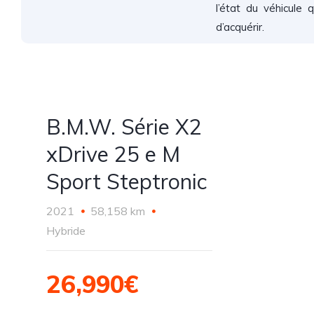
l’état du véhicule q
d’acquérir.
B.M.W. Série X2
xDrive 25 e M
Sport Steptronic
2021
58,158 km
Hybride
26,990€