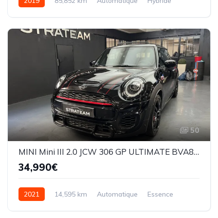
2019
85,852 km
Automatique
Hybride
Traction
50
MINI Mini III 2.0 JCW 306 GP ULTIMATE BVA8 3P
34,990€
2021
14,595 km
Automatique
Essence
Traction