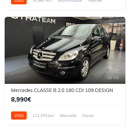
2020
57,867 km
Automatique
Hybride
50
Mercedes CLASSE B 2.0 180 CDI 109 DESIGN
8,990€
2010
121,335 km
Manuelle
Diesel