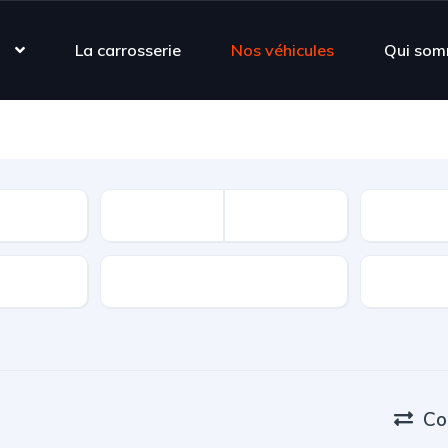
s
La carrosserie
Nos véhicules
Qui som
Carburant
Co