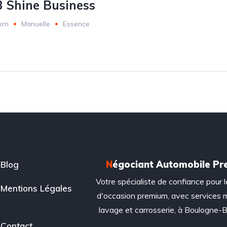
3 Shine Business
 km
Manuelle
Essence
N
égociant Automobile P
Blog
Votre spécialiste de confiance pour l
Mentions Légales
d'occasion premium, avec services 
lavage et carrosserie, à Boulogne-Bi
Contact