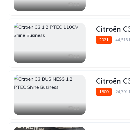
50
Citroën C
2021
44,513
50
Citroën C
1800
24,791
50