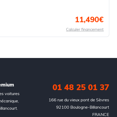
11,490€
Calculer financement
remium
01 48 25 01 37
es voitures
166 rue du vieux pont de Sèvres

mécanique,
92100 Boulogne-Billancourt

llancourt.
FRANCE