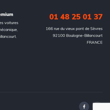
remium
01 48 25 01 37
es voitures
166 rue du vieux pont de Sèvres

mécanique,
92100 Boulogne-Billancourt

llancourt.
FRANCE