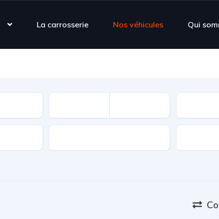
s
La carrosserie
Nos véhicules
Qui som
Carburant
Co